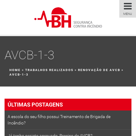
MENU
AVCB-1-3
HOME
»
TRABALHOS REALIZADOS
»
RENOVAÇÃO DE AVCB
»
AVCB-1-3
ÚLTIMAS POSTAGENS
A escola do seu filho possui Treinamento de Brigada de
Incêndio?
Já tenho projeto aprovado. Preciso de AVCB?