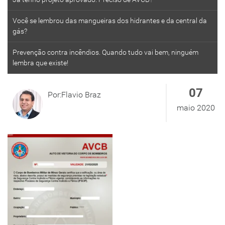
Você se lembrou das mangueiras dos hidrantes e da central da
gás?
Prevenção contra incêndios. Quando tudo vai bem, ninguém
lembra que existe!
07
Por:Flavio Braz
maio 2020