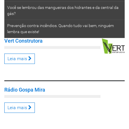
Você se lembrou das mangueiras dos hidrantes e da central da
gás?
Prevenção contra incêndios. Quando tudo vai bem, ninguém
lembra que existe!
Vert Construtora
Leia mais
Rádio Gospa Mira
Leia mais