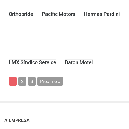
Orthopride
Pacific Motors
Hermes Pardini
LMX Síndico Service
Baton Motel
1
2
3
Próximo »
A EMPRESA