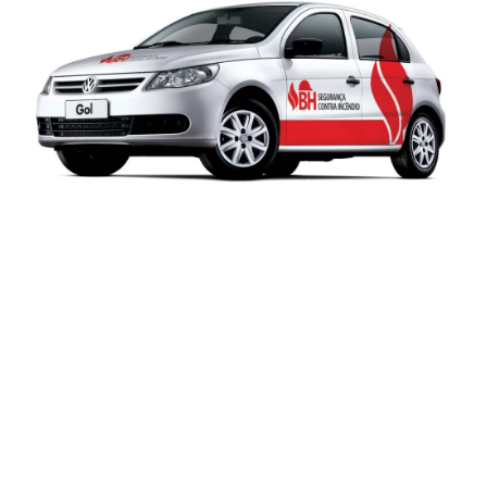
Missão
Desenvolver soluções na área de engenharia de segurança
contra incêndio, primando pelo atendimento a nossos
clientes com rapidez, segurança, eficiência e qualidade na
execução dos serviços prestados
Visão
Ser referência no mercado mineiro em segurança contra