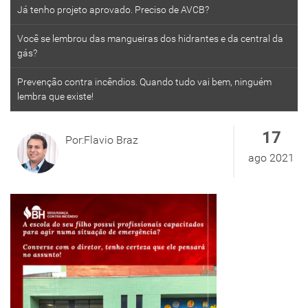
Já tenho projeto aprovado. Preciso de AVCB?
Você se lembrou das mangueiras dos hidrantes e da central da
gás?
Prevenção contra incêndios. Quando tudo vai bem, ninguém
lembra que existe!
17
Por:Flavio Braz
ago 2021