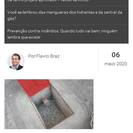
Você se lembrou das mangueiras dos hidrantes e da central da
gás?
Prevenção contra incêndios. Quando tudo vai bem, ninguém
lembra que existe!
06
Por:Flavio Braz
maio 2020