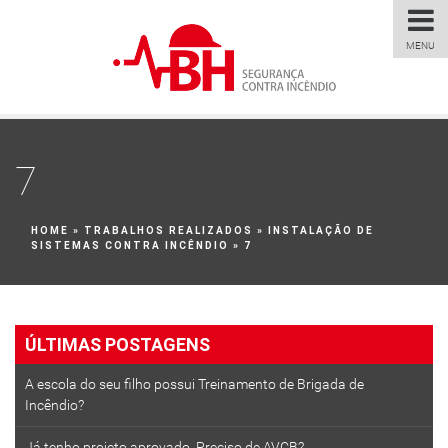
MENU
7
HOME
»
TRABALHOS REALIZADOS
»
INSTALAÇÃO DE
SISTEMAS CONTRA INCÊNDIO
»
7
ÚLTIMAS POSTAGENS
A escola do seu filho possui Treinamento de Brigada de
Incêndio?
Já tenho projeto aprovado. Preciso de AVCB?