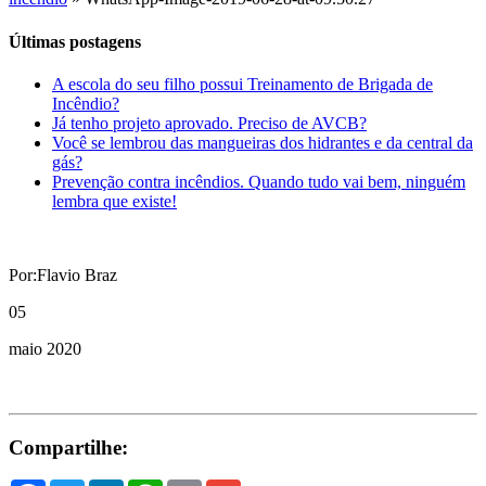
Últimas postagens
A escola do seu filho possui Treinamento de Brigada de
Incêndio?
Já tenho projeto aprovado. Preciso de AVCB?
Você se lembrou das mangueiras dos hidrantes e da central da
gás?
Prevenção contra incêndios. Quando tudo vai bem, ninguém
lembra que existe!
Por:Flavio Braz
05
maio 2020
Compartilhe: